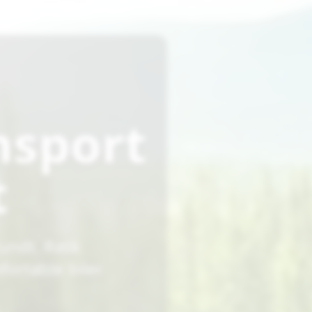
nsport
t
rundt. Rask
fortable biler.