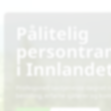
Pålitelig
persontra
i Innlande
Profesjonell taxitjeneste døgnet 
bestilling, erfarne sjåfører og kom