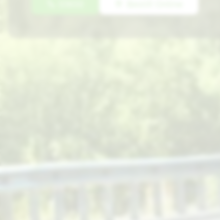
03650
Bestill Online