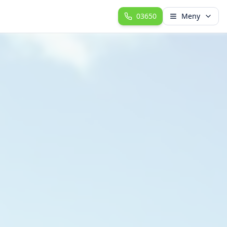
03650
Meny