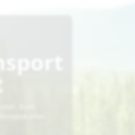
nsport
t
rundt. Rask
fortable biler.