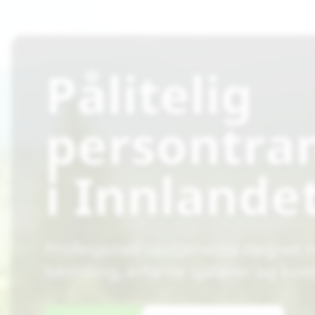
Pålitelig
persontra
i Innlande
Profesjonell taxitjeneste døgnet 
bestilling, erfarne sjåfører og kom