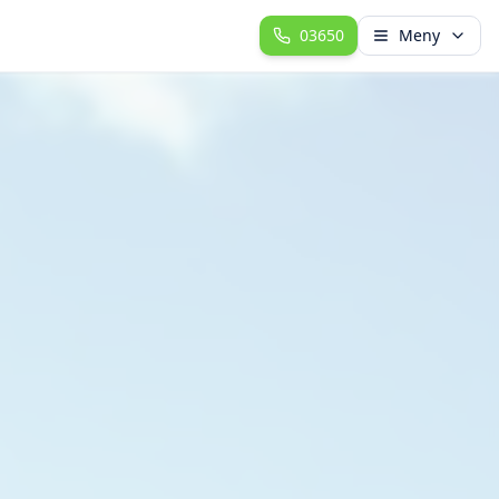
03650
Meny