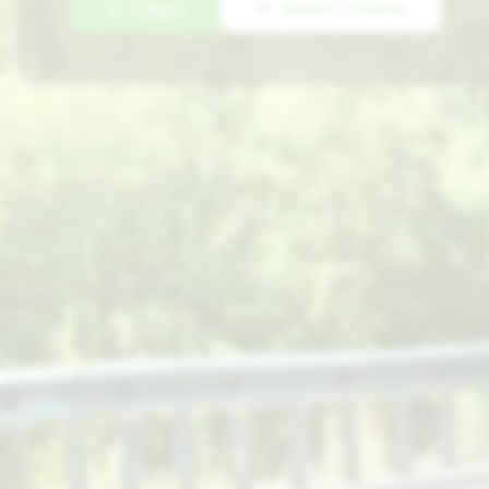
03650
Bestill Online